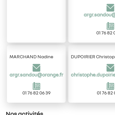
argr.sandou@
01 76 82 
MARCHAND Nadine
DUPOIRIER Christo
argr.sandou@orange.fr
christophe.dupoir
01 76 82 06 39
01 76 82 
Nos activités