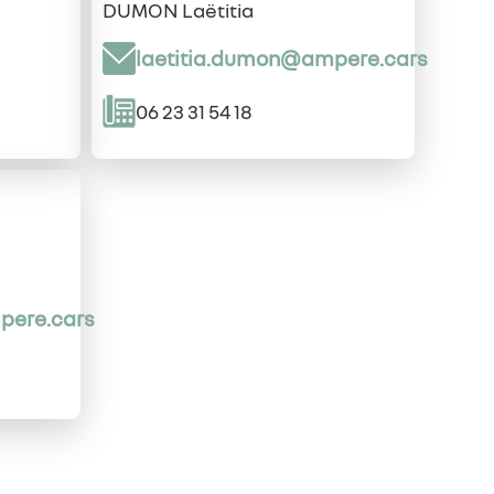
DUMON Laëtitia
laetitia.dumon@ampere.cars
06 23 31 54 18
pere.cars