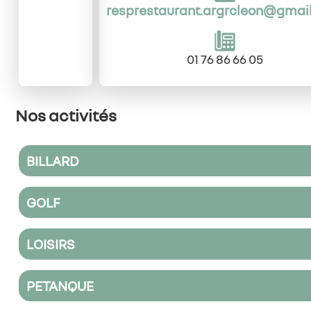
resprestaurant.argrcleon@gmai
01 76 86 66 05
Nos activités
BILLARD
GOLF
LOISIRS
PETANQUE